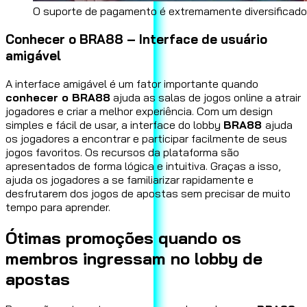
O suporte de pagamento é extremamente diversificado, 
Conhecer o BRA88 – Interface de usuário
amigável
A interface amigável é um fator importante quando
conhecer o BRA88
ajuda as salas de jogos online a atrair
jogadores e criar a melhor experiência. Com um design
simples e fácil de usar, a interface do lobby
BRA88
ajuda
os jogadores a encontrar e participar facilmente de seus
jogos favoritos.
Os recursos da plataforma são
apresentados de forma lógica e intuitiva. Graças a isso,
ajuda os jogadores a se familiarizar rapidamente e
desfrutarem dos jogos de apostas sem precisar de muito
tempo para aprender.
Ótimas promoções quando os
membros ingressam no lobby de
apostas