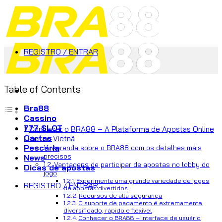
REGISTRO / ENTRAR
Table of Contents
Bra88
Cassino
777 SLOT
Conhecer o BRA88 – A Plataforma de Apostas Online
Cartas
Líder no Vietnã
Pescaria
Aprenda sobre o BRA88 com os detalhes mais
precisos
News
Vantagens de participar de apostas no lobby do
Dicas de apostas
jogo
Experimente uma grande variedade de jogos
REGISTRO / ENTRAR
de apostas divertidos
Recursos de alta segurança
O suporte de pagamento é extremamente
diversificado, rápido e flexível
Conhecer o BRA88 – Interface de usuário