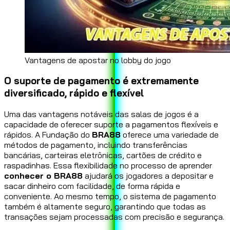
Vantagens de apostar no lobby do jogo
O suporte de pagamento é extremamente
diversificado, rápido e flexível
Uma das vantagens notáveis ​​das salas de jogos é a
capacidade de oferecer suporte a pagamentos flexíveis e
rápidos. A Fundação do
BRA88
oferece uma variedade de
métodos de pagamento, incluindo transferências
bancárias, carteiras eletrônicas, cartões de crédito e
raspadinhas.
Essa flexibilidade no processo de aprender
conhecer o BRA88
ajudará os jogadores a depositar e
sacar dinheiro com facilidade, de forma rápida e
conveniente. Ao mesmo tempo, o sistema de pagamento
também é altamente seguro, garantindo que todas as
transações sejam processadas com precisão e segurança.